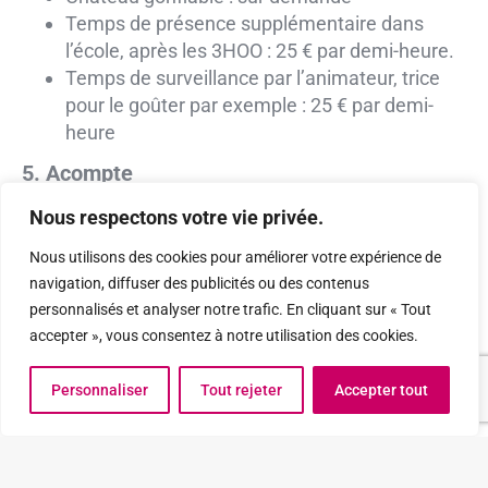
Temps de présence supplémentaire dans
l’école, après les 3HOO : 25 € par demi-heure.
Temps de surveillance par l’animateur, trice
pour le goûter par exemple : 25 € par demi-
heure
5. Acompte
Un
acompte de 75€ non remboursable
est
Nous respectons votre vie privée.
requis à la confirmation (même en cas
Nous utilisons des cookies pour améliorer votre expérience de
d’annulation avec certificat médical).
navigation, diffuser des publicités ou des contenus
6. Conditions
personnalisés et analyser notre trafic. En cliquant sur « Tout
accepter », vous consentez à notre utilisation des cookies.
Toute dégradation volontaire est à la charge des
parents.
Personnaliser
Tout rejeter
Accepter tout
Les parents doivent respecter le règlement
d’ordre intérieur (R.O.I) de Yacasports.
En cas de questions, contactez