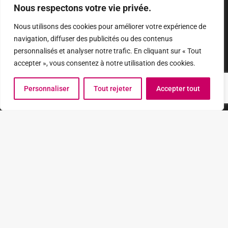
Nous respectons votre vie privée.
Projet pédagogique
Nous utilisons des cookies pour améliorer votre expérience de
Coordonnées
navigation, diffuser des publicités ou des contenus
personnalisés et analyser notre trafic. En cliquant sur « Tout
accepter », vous consentez à notre utilisation des cookies.
Yacasports asbl
Adresse: Rue Wayez 5 Braine-l’Alleud 1420
Informations :
info@yacasports.be
Personnaliser
Tout rejeter
Accepter tout
Mercredi de 13h30 à 18h00
Mobile :
+32497424808
Adresse des stages :
Rue Félix Marchal 50 Schaerbeek 1030
Site internet réalisé par
Sgraffit.com
Footer